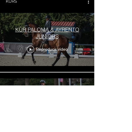
KÜRS
KÜR PALOMA & AYRENTO
JUNIORS
Reproducir video
KÜR CRISTINA & ELLINGTON
GPU25
Reproducir video